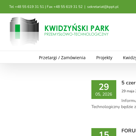
Przejdź
Tel +48 55 619 31 51 | Fax +48 55 619 31 52
|
sekretariat@kppt.pl
do
zawartości
Przetargi / Zamówienia
Projekty
Kwidz
5 cze
29
29 maja
05, 2026
Informu
Technologiczny będzie z
FORU
15