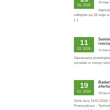
15 maja
05, 2026
Agencja
odbędzie się 26 maja w
[...]
Semin
11
rzecz
03, 2026
11 marc
Zapraszamy przedsiębio
sprzedaż w nowej rzeczyw
Badan
19
ofert
01, 2026
19 stycz
Górki dnia 19.01.20
Przemysłowo – Technolo