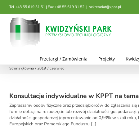
Przejdź
Tel +48 55 619 31 51 | Fax +48 55 619 31 52
|
sekretariat@kppt.pl
do
zawartości
Przetargi / Zamówienia
Projekty
Kwidz
Strona główna
2019
czerwiec
Konsultacje indywidualne w KPPT na tema
Zapraszamy osoby fizyczne oraz przedsiębiorców do zgłaszania się
formie dotacji na rozpoczęcie lub rozwój działalności gospodarczej
działalności gospodarczej (oprocentowanie od 0,93% w skali roku, 
Europejskich oraz Pomorskiego Funduszu [...]