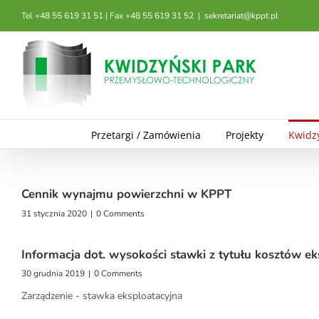
Przejdź
Tel +48 55 619 31 51 | Fax +48 55 619 31 52
|
sekretariat@kppt.pl
do
zawartości
Przetargi / Zamówienia
Projekty
Kwidz
Cennik wynajmu powierzchni w KPPT
31 stycznia 2020
|
0 Comments
Informacja dot. wysokości stawki z tytułu kosztów 
30 grudnia 2019
|
0 Comments
Zarządzenie - stawka eksploatacyjna