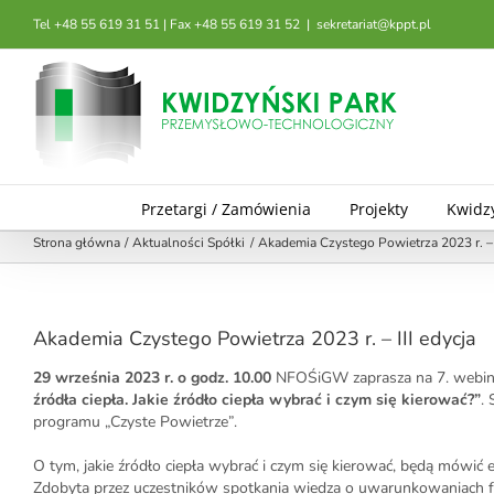
Przejdź
Tel +48 55 619 31 51 | Fax +48 55 619 31 52
|
sekretariat@kppt.pl
do
zawartości
Przetargi / Zamówienia
Projekty
Kwidz
Strona główna
Aktualności Spółki
Akademia Czystego Powietrza 2023 r. – I
Akademia Czystego Powietrza 2023 r. – III edycja
29 września 2023 r. o godz. 10.00
NFOŚiGW zaprasza na 7. webina
źródła ciepła. Jakie źródło ciepła wybrać i czym się kierować?”
.
programu „Czyste Powietrze”.
O tym, jakie źródło ciepła wybrać i czym się kierować, będą mówić
Zdobyta przez uczestników spotkania wiedza o uwarunkowaniach fu