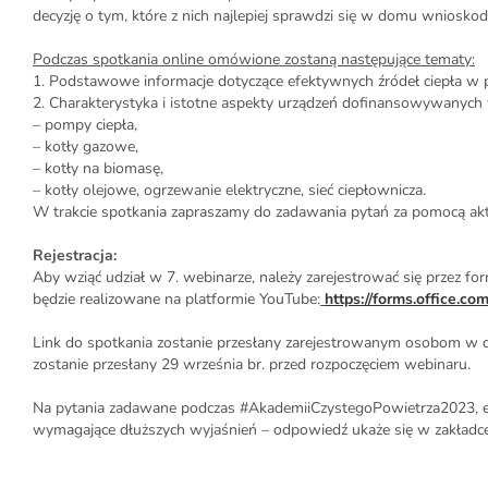
decyzję o tym, które z nich najlepiej sprawdzi się w domu wniosk
Podczas spotkania online omówione zostaną następujące tematy:
1. Podstawowe informacje dotyczące efektywnych źródeł ciepła w 
2. Charakterystyka i istotne aspekty urządzeń dofinansowywanych
– pompy ciepła,
– kotły gazowe,
– kotły na biomasę,
– kotły olejowe, ogrzewanie elektryczne, sieć ciepłownicza.
W trakcie spotkania zapraszamy do zadawania pytań za pomocą ak
Rejestracja:
Aby wziąć udział w 7. webinarze, należy zarejestrować się przez fo
będzie realizowane na platformie YouTube:
https://forms.office.c
Link do spotkania zostanie przesłany zarejestrowanym osobom w d
zostanie przesłany 29 września br. przed rozpoczęciem webinaru.
Na pytania zadawane podczas #AkademiiCzystegoPowietrza2023, eks
wymagające dłuższych wyjaśnień – odpowiedź ukaże się w zakładce 