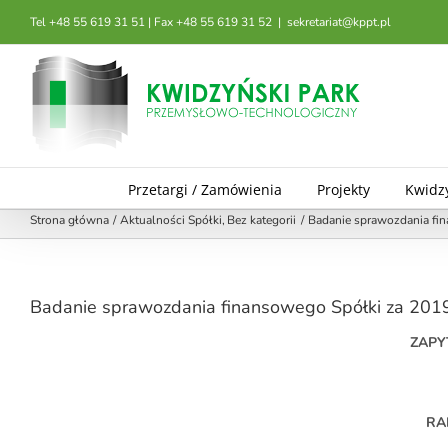
Przejdź
Tel +48 55 619 31 51 | Fax +48 55 619 31 52
|
sekretariat@kppt.pl
do
zawartości
Przetargi / Zamówienia
Projekty
Kwidz
Strona główna
Aktualności Spółki
Bez kategorii
Badanie sprawozdania fin
Badanie sprawozdania finansowego Spółki za 2019 
ZAPY
RA