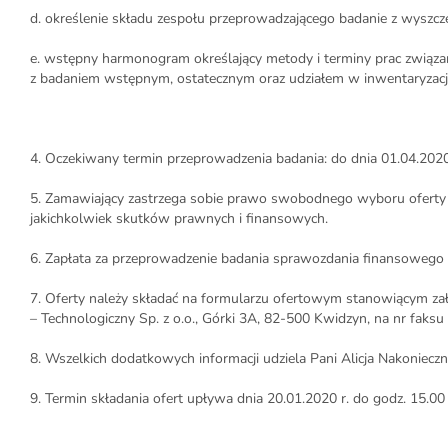
d. określenie składu zespołu przeprowadzającego badanie z wyszcz
e. wstępny harmonogram określający metody i terminy prac związ
z badaniem wstępnym, ostatecznym oraz udziałem w inwentaryzacji
4. Oczekiwany termin przeprowadzenia badania: do dnia 01.04.2020 r.
5. Zamawiający zastrzega sobie prawo swobodnego wyboru oferty o
jakichkolwiek skutków prawnych i finansowych.
6. Zapłata za przeprowadzenie badania sprawozdania finansowego na
7. Oferty należy składać na formularzu ofertowym stanowiącym zał
– Technologiczny Sp. z o.o., Górki 3A, 82-500 Kwidzyn, na nr faks
8. Wszelkich dodatkowych informacji udziela Pani Alicja Nakoniecz
9. Termin składania ofert upływa dnia 20.01.2020 r. do godz. 15.00