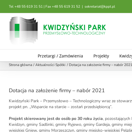
Przejdź
Tel +48 55 619 31 51 | Fax +48 55 619 31 52
|
sekretariat@kppt.pl
do
zawartości
Przetargi / Zamówienia
Projekty
Kwidz
Strona główna
Aktualności Spółki
Dotacja na założenie firmy – nabór 202
Dotacja na założenie firmy – nabór 2021
Kwidzyński Park – Przemysłowo – Technologiczny wraz ze stowarzys
projekt pn. „Wsparcie na starcie – zostań przedsiębiorcą”.
Projekt skierowany jest do osób po 30 roku życia
, pozostających
Kwidzyn, gminy Sadlinki, gminy Ryjewo, gminy Gardeja, gminy miejs
wiejskiej Gniew, gminy Morzeszczyn, gminy miejsko-wiejskiej Pelp