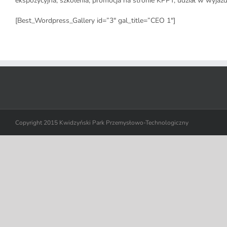
ekspozycyjna, szkolenia, promocja na stronie KPPT, udział w wyja
[Best_Wordpress_Gallery id=”3″ gal_title=”CEO 1″]
Copyright 2015 Kwidzyński Park Przemysłowo-Technologiczny