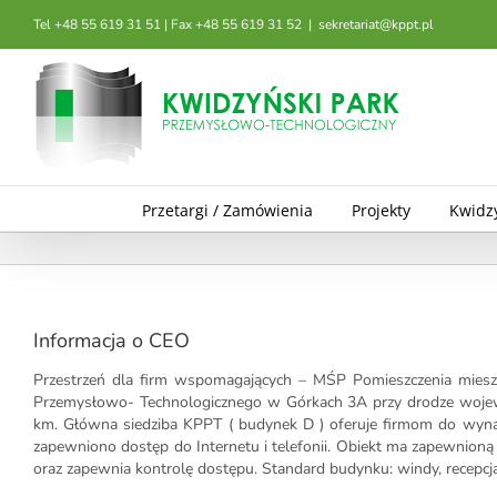
Przejdź
Tel +48 55 619 31 51 | Fax +48 55 619 31 52
|
sekretariat@kppt.pl
do
zawartości
Przetargi / Zamówienia
Projekty
Kwidz
Informacja o CEO
Przestrzeń dla firm wspomagających – MŚP Pomieszczenia mies
Przemysłowo- Technologicznego w Górkach 3A przy drodze wojewó
km. Główna siedziba KPPT ( budynek D ) oferuje firmom do wynaj
zapewniono dostęp do Internetu i telefonii. Obiekt ma zapewnioną
oraz zapewnia kontrolę dostępu. Standard budynku: windy, recepcja,