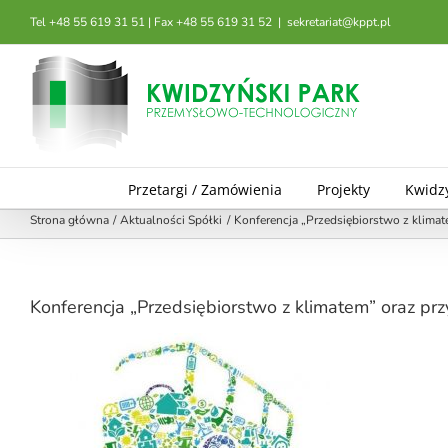
Przejdź
Tel +48 55 619 31 51 | Fax +48 55 619 31 52
|
sekretariat@kppt.pl
do
zawartości
Przetargi / Zamówienia
Projekty
Kwidz
Strona główna
Aktualności Spółki
Konferencja „Przedsiębiorstwo z klima
Konferencja „Przedsiębiorstwo z klimatem” oraz pr