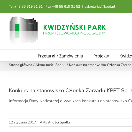
Przejdź
Tel +48 55 619 31 51 | Fax +48 55 619 31 52
|
sekretariat@kppt.pl
do
zawartości
Przetargi / Zamówienia
Projekty
Kwidz
Strona główna
Aktualności Spółki
Konkurs na stanowisko Członka Zarządu
Konkurs na stanowisko Członka Zarządu KPPT Sp. z
Informacja Rady Nadzorczej o wynikach konkursu na stanowisko C
12 stycznia 2017
|
Aktualności Spółki