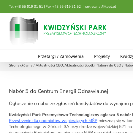
Przejdź
Tel +48 55 619 31 51 | Fax +48 55 619 31 52
|
sekretariat@kppt.pl
do
zawartości
Przetargi / Zamówienia
Projekty
Kwidz
Strona główna
Aktualności CEO
Aktualności Spółki
Nabory do CEO
Nabór
Nabór 5 do Centrum Energii Odnawialnej
Ogłoszenie o naborze zgłoszeń kandydatów do wynajmu p
Kwidzyński Park Przemysłowo-Technologiczny ogłasza 5 nabór l
Przestrzenie dla podmiotów wspierających MŚP
mieszczą się w ko
Technologicznego w Górkach 3A przy drodze wojewódzkiej 521 na 
do wynajęcia Podmiotom wspierającym MŚP oraz działającym w zak