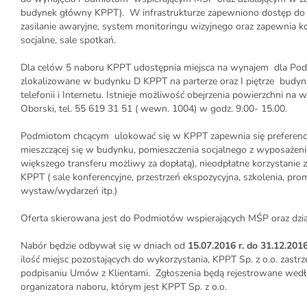
budynek główny KPPT). W infrastrukturze zapewniono dostęp do In
zasilanie awaryjne, system monitoringu wizyjnego oraz zapewnia ko
socjalne, sale spotkań.
Dla celów 5 naboru KPPT udostępnia miejsca na wynajem dla Podm
zlokalizowane w budynku D KPPT na parterze oraz I piętrze budyn
telefonii i Internetu. Istnieje możliwość obejrzenia powierzchni n
Oborski, tel. 55 619 31 51 ( wewn. 1004) w godz. 9.00- 15.00.
Podmiotom chcącym ulokować się w KPPT zapewnia się preferencyj
mieszczącej się w budynku, pomieszczenia socjalnego z wyposażen
większego transferu możliwy za dopłatą), nieodpłatne korzystanie z
KPPT ( sale konferencyjne, przestrzeń ekspozycyjna, szkolenia, pr
wystaw/wydarzeń itp.)
Oferta skierowana jest do Podmiotów wspierających MŚP oraz dzia
Nabór będzie odbywał się w dniach od
15.07.2016 r. do 31.12.2016
ilość miejsc pozostających do wykorzystania, KPPT Sp. z o.o. zast
podpisaniu Umów z Klientami. Zgłoszenia będą rejestrowane wedłu
organizatora naboru, którym jest KPPT Sp. z o.o.