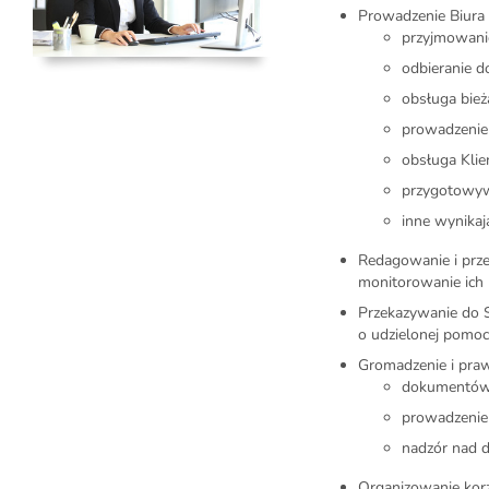
Prowadzenie Biura
przyjmowanie
odbieranie 
obsługa bież
prowadzenie
obsługa Klie
przygotowyw
inne wynikaj
Redagowanie i prze
monitorowanie ich
Przekazywanie do S
o udzielonej pomo
Gromadzenie i pra
dokumentów o
prowadzenie 
nadzór nad d
Organizowanie korz