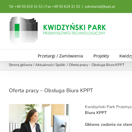
Przejdź
Tel +48 55 619 31 51 | Fax +48 55 619 31 52
|
sekretariat@kppt.pl
do
zawartości
Przetargi / Zamówienia
Projekty
Kwidz
Strona główna
Aktualności Spółki
Oferta pracy – Obsługa Biura KPPT
Oferta pracy – Obsługa Biura KPPT
Kwidzyński Park Przemys
Biura KPPT
Główne zadania na stano