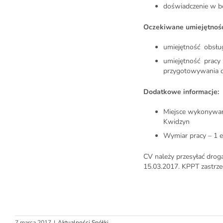
doświadczenie w be
Oczekiwane umiejętnośc
umiejętność obsług
umiejętność pracy 
przygotowywania 
Dodatkowe informacje:
Miejsce wykonywan
Kwidzyn
Wymiar pracy – 1 e
CV należy przesyłać drog
15.03.2017. KPPT zastrz
7 marca 2017
|
Aktualności Spółki