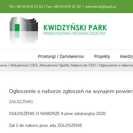
Przejdź
Tel +48 55 619 31 51 | Fax +48 55 619 31 52
|
sekretariat@kppt.pl
do
zawartości
Przetargi / Zamówienia
Projekty
Kwidz
ówna
Aktualności CEO
Aktualności Spółki
Nabory do CEO
Ogłoszenie o naborze
Ogłoszenie o naborze zgłoszeń na wynajem powierz
ZAŁĄCZNIKI:
OGŁOSZENIE O NABORZE 4 pow. edukacyjna 2020
Zał 1 do naboru pow. edu ZGLOSZENIE