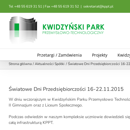
Przejdź
Tel +48 55 619 31 51 | Fax +48 55 619 31 52
|
sekretariat@kppt.pl
do
zawartości
Przetargi / Zamówienia
Projekty
Kwidz
Strona główna
Aktualności Spółki
Światowe Dni Przedsiębiorczości 16-2
Światowe Dni Przedsiębiorczości 16-22.11.2015
W dniu wczorajszym w Kwidzyńskim Parku Przemysłowo Technologicz
II Gimnazjum oraz z Liceum Społecznego.
Podczas odwiedzin w naszym kompleksie uczniowie dowiedzieli się w
całą infrastrukturą KPPT.