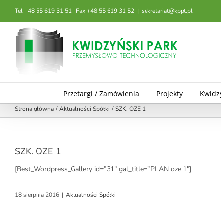
Przejdź
Tel +48 55 619 31 51 | Fax +48 55 619 31 52
|
sekretariat@kppt.pl
do
zawartości
Przetargi / Zamówienia
Projekty
Kwidz
Strona główna
Aktualności Spółki
SZK. OZE 1
SZK. OZE 1
[Best_Wordpress_Gallery id=”31″ gal_title=”PLAN oze 1″]
18 sierpnia 2016
|
Aktualności Spółki