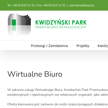
Przejdź
Tel +48 55 619 31 51 | Fax +48 55 619 31 52
|
sekretariat@kppt.pl
do
zawartości
Przetargi / Zamówienia
Projekty
Kwidz
Wirtualne Biuro
W zakresie usługi Wirtualnego Biura, Kwidzyński Park Przemysłowo 
ewidencyjnych i rejestracyjnych we właściwych organach, jako adr
Oferta kierowana jest zarówno do osób rozpoczynających działalność 