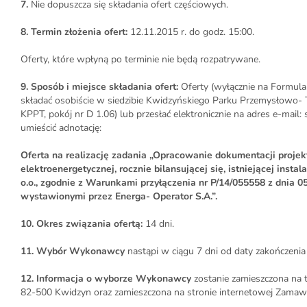
7.
Nie dopuszcza się składania ofert częściowych.
8. Termin złożenia ofert:
12.11.2015 r. do godz. 15:00.
Oferty, które wpłyną po terminie nie będą rozpatrywane.
9. Sposób i miejsce składania ofert:
Oferty (wyłącznie na Formul
składać osobiście w siedzibie Kwidzyńskiego Parku Przemysłowo- 
KPPT, pokój nr D 1.06) lub przesłać elektronicznie na adres e-mail:
umieścić adnotację:
Oferta na realizację zadania
„Opracowanie dokumentacji projekto
elektroenergetycznej, rocznie bilansującej się, istniejącej inst
o.o., zgodnie z Warunkami przyłączenia nr P/14/055558 z dnia 05
wystawionymi przez Energa- Operator S.A.”.
10. Okres związania ofertą:
14 dni.
11. Wybór Wykonawcy
nastąpi w ciągu 7 dni od daty zakończenia 
12. Informacja o wyborze Wykonawcy
zostanie zamieszczona na t
82-500 Kwidzyn oraz zamieszczona na stronie internetowej Zamaw