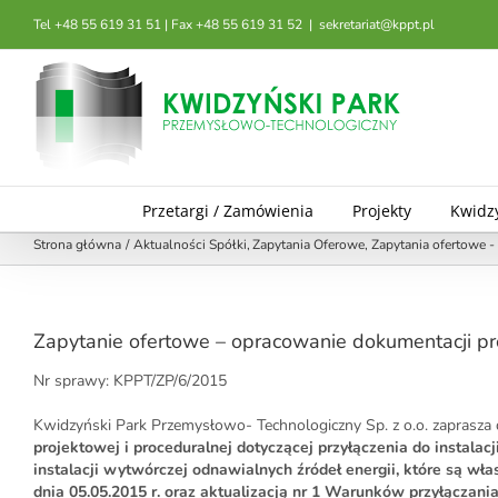
Przejdź
Tel +48 55 619 31 51 | Fax +48 55 619 31 52
|
sekretariat@kppt.pl
do
zawartości
Przetargi / Zamówienia
Projekty
Kwidz
Strona główna
Aktualności Spółki
Zapytania Oferowe
Zapytania ofertowe 
Zapytanie ofertowe – opracowanie dokumentacji pr
Nr sprawy: KPPT/ZP/6/2015
Kwidzyński Park Przemysłowo- Technologiczny Sp. z o.o. zaprasza do
projektowej i proceduralnej dotyczącej przyłączenia do instalacji 
instalacji wytwórczej odnawialnych źródeł energii, które są wł
dnia 05.05.2015 r. oraz aktualizacją nr 1 Warunków przyłączani