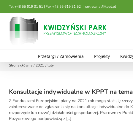
Przejdź
Tel +48 55 619 31 51 | Fax +48 55 619 31 52
|
sekretariat@kppt.pl
do
zawartości
Przetargi / Zamówienia
Projekty
Kwidz
Strona główna
2021
luty
Konsultacje indywidualne w KPPT na tema
Z Funduszami Europejskimi plany na 2021 rok mogą stać się rzeczy
zainteresowane do zgłaszania się na konsultacje indywidualne do K
rozpoczęcie lub rozwój działalności gospodarczej. Pracownicy Pu
Pożyczkowego podpowiedzą z [...]