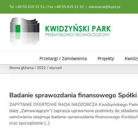
Przejdź
Tel +48 55 619 31 51 | Fax +48 55 619 31 52
|
sekretariat@kppt.pl
do
zawartości
Przetargi / Zamówienia
Projekty
Kwidz
Strona główna
2022
styczeń
Badanie sprawozdania finansowego Spółki 
ZAPYTANIE OFERTOWE RADA NADZORCZA Kwidzyńskiego Parku Prze
dalej „Zamawiającym”) zaprasza uprawnione podmioty do składania
zamówienia obejmuje badanie sprawozdania finansowego Kwidzyńs
oraz sporządzenie [...]