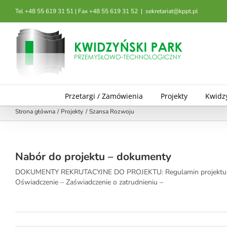
Przejdź
Tel +48 55 619 31 51 | Fax +48 55 619 31 52
|
sekretariat@kppt.pl
do
zawartości
Przetargi / Zamówienia
Projekty
Kwidz
Strona główna
Projekty
Szansa Rozwoju
Nabór do projektu – dokumenty
DOKUMENTY REKRUTACYJNE DO PROJEKTU: Regulamin projektu – For
Oświadczenie – Zaświadczenie o zatrudnieniu –