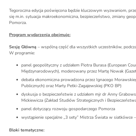
Tegoroczna edycja poświęcona będzie kluczowym wyzwaniom, przed
się m.in. sytuacja makroekonomiczna, bezpieczeństwo, zmiany geopo
Pomorza.
Program wydarzenia obejmuje:
Sesję Główną
– wspólną część dla wszystkich uczestników, podczas 
W programie:
panel geopolityczny z udziałem Piotra Burasa (European Cou
Międzynarodowych), moderowany przez Martę Nowak (Gazet
debata ekonomiczna prowadzona przez Ignacego Morawskiego
Publicznych) oraz Marty Petki-Zagajewskiej (PKO BP)
dyskusja o bezpieczeństwie z udziałem mjr dr Anny Grabowsk
Mickiewicza (Zakład Studiów Strategicznych i Bezpieczeńs
panel dotyczący rozwoju gospodarczego Pomorza
wystąpienie specjalne „3 sety” Mistrza Świata w siatkówce 
Bloki tematyczne: