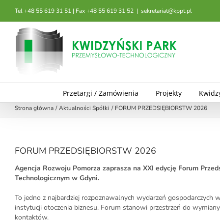
Przejdź
Tel +48 55 619 31 51 | Fax +48 55 619 31 52
|
sekretariat@kppt.pl
do
zawartości
Przetargi / Zamówienia
Projekty
Kwidz
Strona główna
Aktualności Spółki
FORUM PRZEDSIĘBIORSTW 2026
FORUM PRZEDSIĘBIORSTW 2026
Agencja Rozwoju Pomorza zaprasza na XXI edycję Forum Przed
Technologicznym w Gdyni.
To jedno z najbardziej rozpoznawalnych wydarzeń gospodarczych w r
instytucji otoczenia biznesu. Forum stanowi przestrzeń do wymia
kontaktów.