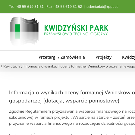
Przejdź
Tel +48 55 619 31 51 | Fax +48 55 619 31 52
|
sekretariat@kppt.pl
do
zawartości
Przetargi / Zamówienia
Projekty
Kwidz
Rekrutacja
Informacja o wynikach oceny formalnej Wniosków o przyznanie wspa
Informacja o wynikach oceny formalnej Wniosków o 
gospodarczej (dotacja, wsparcie pomostowe)
Zgodnie Regulaminem przyznawania wsparcia finansowego na rozpoc
szkoleniowe) w ramach projektu „Wsparcie na starcie – zostań prz
przyznanie wsparcia finansowego na rozpoczęcie działalności gospo