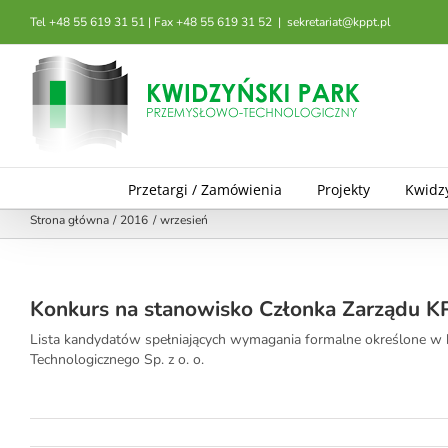
Przejdź
Tel +48 55 619 31 51 | Fax +48 55 619 31 52
|
sekretariat@kppt.pl
do
zawartości
Przetargi / Zamówienia
Projekty
Kwidz
Strona główna
2016
wrzesień
Konkurs na stanowisko Członka Zarządu KP
Lista kandydatów spełniających wymagania formalne określone w
Technologicznego Sp. z o. o.