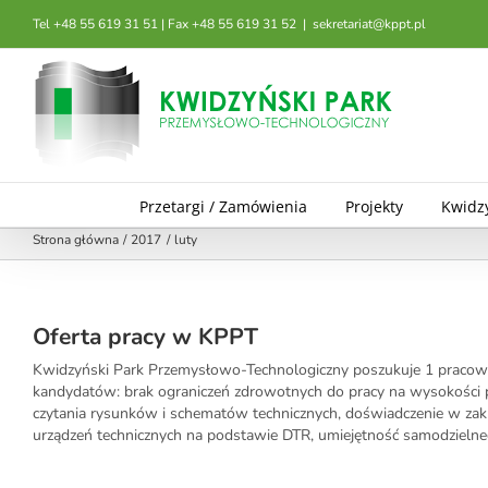
Przejdź
Tel +48 55 619 31 51 | Fax +48 55 619 31 52
|
sekretariat@kppt.pl
do
zawartości
Przetargi / Zamówienia
Projekty
Kwidz
Strona główna
2017
luty
Oferta pracy w KPPT
Kwidzyński Park Przemysłowo-Technologiczny poszukuje 1 pracow
kandydatów: brak ograniczeń zdrowotnych do pracy na wysokości p
czytania rysunków i schematów technicznych, doświadczenie w zak
urządzeń technicznych na podstawie DTR, umiejętność samodzielne