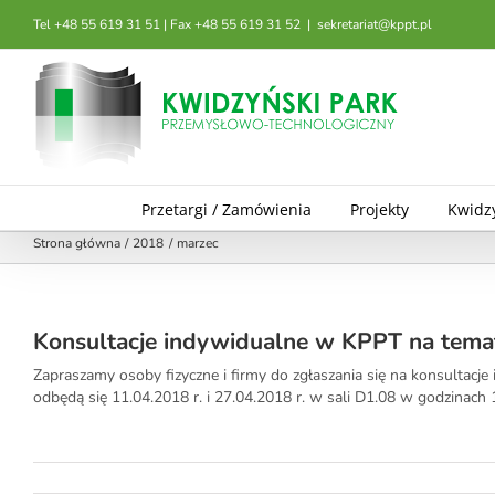
Przejdź
Tel +48 55 619 31 51 | Fax +48 55 619 31 52
|
sekretariat@kppt.pl
do
zawartości
Przetargi / Zamówienia
Projekty
Kwidz
Strona główna
2018
marzec
Konsultacje indywidualne w KPPT na tema
Zapraszamy osoby fizyczne i firmy do zgłaszania się na konsultac
odbędą się 11.04.2018 r. i 27.04.2018 r. w sali D1.08 w godzinach 