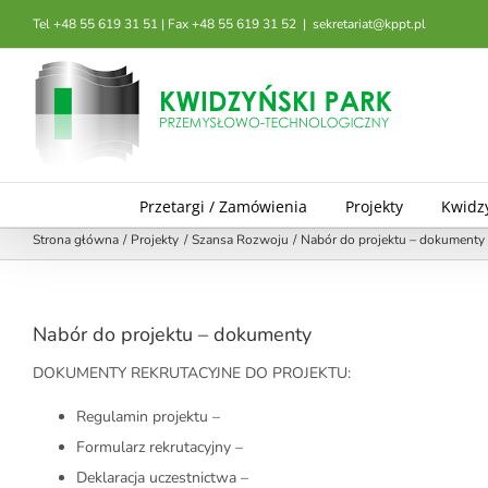
Przejdź
Tel +48 55 619 31 51 | Fax +48 55 619 31 52
|
sekretariat@kppt.pl
do
zawartości
Przetargi / Zamówienia
Projekty
Kwidz
Strona główna
Projekty
Szansa Rozwoju
Nabór do projektu – dokumenty
Nabór do projektu – dokumenty
DOKUMENTY REKRUTACYJNE DO PROJEKTU:
Regulamin projektu –
Formularz rekrutacyjny –
Deklaracja uczestnictwa –