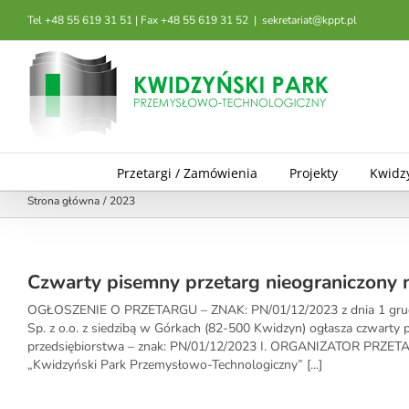
Przejdź
Tel +48 55 619 31 51 | Fax +48 55 619 31 52
|
sekretariat@kppt.pl
do
zawartości
Przetargi / Zamówienia
Projekty
Kwidz
Strona główna
2023
Czwarty pisemny przetarg nieograniczony n
OGŁOSZENIE O PRZETARGU – ZNAK: PN/01/12/2023 z dnia 1 grudn
Sp. z o.o. z siedzibą w Górkach (82-500 Kwidzyn) ogłasza czwarty 
przedsiębiorstwa – znak: PN/01/12/2023 I. ORGANIZATOR PRZE
„Kwidzyński Park Przemysłowo-Technologiczny” [...]