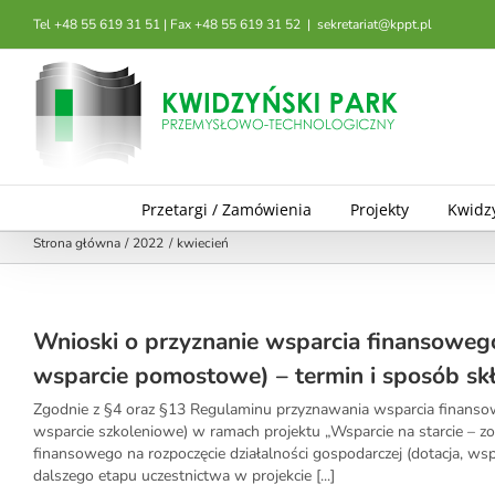
Przejdź
Tel +48 55 619 31 51 | Fax +48 55 619 31 52
|
sekretariat@kppt.pl
do
zawartości
Przetargi / Zamówienia
Projekty
Kwidz
Strona główna
2022
kwiecień
Wnioski o przyznanie wsparcia finansowego 
wsparcie pomostowe) – termin i sposób sk
Zgodnie z §4 oraz §13 Regulaminu przyznawania wsparcia finansow
wsparcie szkoleniowe) w ramach projektu „Wsparcie na starcie – z
finansowego na rozpoczęcie działalności gospodarczej (dotacja, 
dalszego etapu uczestnictwa w projekcie [...]