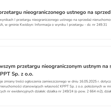
 przetargu nieograniczonego ustnego na sprz
o wynikach I przetargu nieograniczonego ustnego na sprzedaż nieruchom
A, w gminie Kwidzyn: Informacja o wyniku I przetargu - dz. nr 249.31
rwszym przetargu nieograniczonym ustnym na 
PPT Sp. z o.o.
je zmiany treści ogłoszenia zamieszczonego w dniu 16.05.2025 r. dotyc
nieruchomości stanowiących własność KPPT Sp. z o.o. położonych w mi
ch nr ewidencyjnych działek: działka nr 249/24 (o pow. 2 664 m2), działk