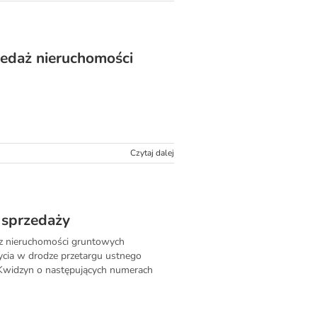
zedaż nieruchomości
Czytaj dalej
 sprzedaży
az nieruchomości gruntowych
cia w drodze przetargu ustnego
 Kwidzyn o następujących numerach