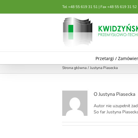
Przejdź
Tel +48 55 619 31 51 | Fax +48 55 619 31 52
do
zawartości
Przetargi / Zamówie
Strona główna
Justyna Piasecka
O
Justyna Piasecka
Autor nie uzupełnił ża
So far Justyna Piasecka