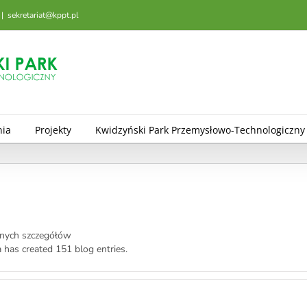
|
sekretariat@kppt.pl
nia
Projekty
Kwidzyński Park Przemysłowo-Technologiczny
dnych szczegółów
 has created 151 blog entries.