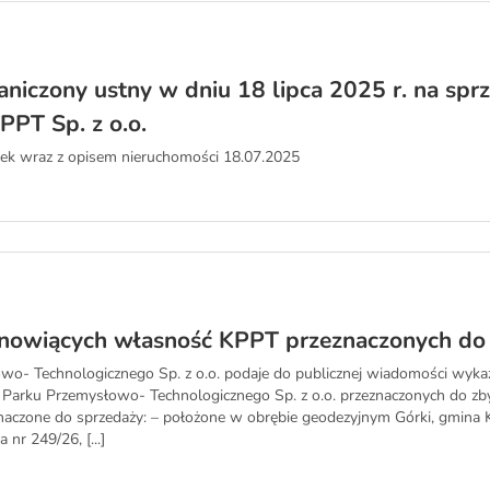
aniczony ustny w dniu 18 lipca 2025 r. na spr
PPT Sp. z o.o.
łek wraz z opisem nieruchomości 18.07.2025
anowiących własność KPPT przeznaczonych do
wo- Technologicznego Sp. z o.o. podaje do publicznej wiadomości wyk
Parku Przemysłowo- Technologicznego Sp. z o.o. przeznaczonych do zby
naczone do sprzedaży: – położone w obrębie geodezyjnym Górki, gmina
 nr 249/26, [...]