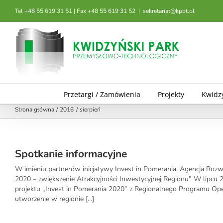
Przejdź
Tel +48 55 619 31 51 | Fax +48 55 619 31 52
|
sekretariat@kppt.pl
do
zawartości
Przetargi / Zamówienia
Projekty
Kwidz
Strona główna
2016
sierpień
Spotkanie informacyjne
W imieniu partnerów inicjatywy Invest in Pomerania, Agencja Rozw
2020 – zwiększenie Atrakcyjności Inwestycyjnej Regionu” W lipc
projektu „Invest in Pomerania 2020” z Regionalnego Programu Op
utworzenie w regionie [...]