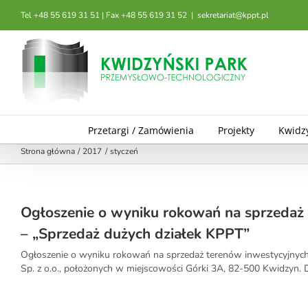
Przejdź
Tel +48 55 619 31 51 | Fax +48 55 619 31 52
|
sekretariat@kppt.pl
do
zawartości
Przetargi / Zamówienia
Projekty
Kwidz
Strona główna
2017
styczeń
Ogłoszenie o wyniku rokowań na sprzedaż 
– „Sprzedaż dużych działek KPPT”
Ogłoszenie o wyniku rokowań na sprzedaż terenów inwestycyjny
Sp. z o.o., położonych w miejscowości Górki 3A, 82-500 Kwidzyn. 