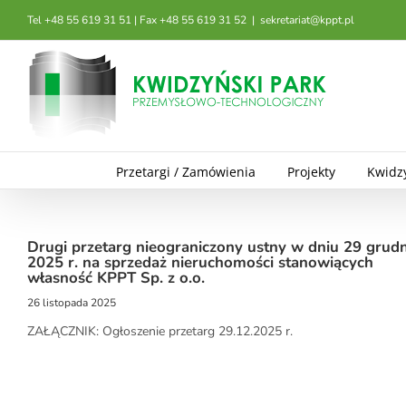
Przejdź
Tel +48 55 619 31 51 | Fax +48 55 619 31 52
|
sekretariat@kppt.pl
do
zawartości
Przetargi / Zamówienia
Projekty
Kwidz
Drugi przetarg nieograniczony ustny w dniu 29 grudn
2025 r. na sprzedaż nieruchomości stanowiących
własność KPPT Sp. z o.o.
26 listopada 2025
ZAŁĄCZNIK: Ogłoszenie przetarg 29.12.2025 r.